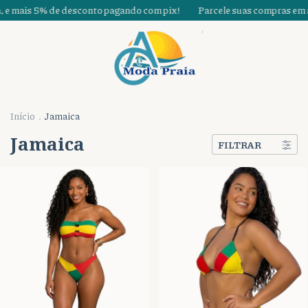
 e mais 5% de desconto pagando com pix!
Parcele suas compras em at
Início
.
Jamaica
Jamaica
FILTRAR