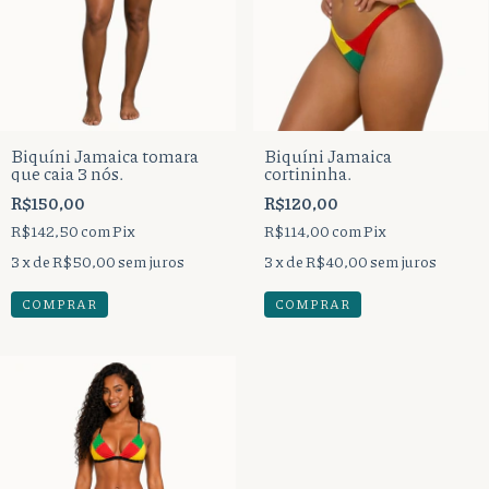
Biquíni Jamaica tomara
Biquíni Jamaica
que caia 3 nós.
cortininha.
R$150,00
R$120,00
R$142,50
com
Pix
R$114,00
com
Pix
3
x de
R$50,00
sem juros
3
x de
R$40,00
sem juros
COMPRAR
COMPRAR