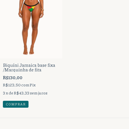
Biquíni Jamaica base fixa
/Marquinha de fita
R$130,00
R$123,50
com
Pix
3
x de
R$43,33
sem juros
COMPRAR